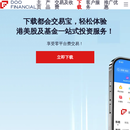
主
产
交易及收
下
客户服
推广优
页
品
费
载
务
惠
下载都会交易宝，轻松体验
港美股及基金一站式投资服务！
享受零平台费交易！
立即下载